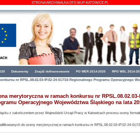
STRONA ARCHIWALNA EFS.WUP-KATOWICE.PL
020
Dokumenty
Znajdź dofinansowanie
PO WER 2014-2020
RPO WSL 2014-20
onkursu nr RPSL.08.02.03-IP.02-24-017/16 Regionalnego Programu Operacyjnego Woj
na merytoryczna w ramach konkursu nr RPSL.08.02.03-I
ogramu Operacyjnego Województwa Śląskiego na lata 20
iązku z zakończeniem przez Wojewódzki Urząd Pracy w Katowicach procesu oceny formalnej
alifikowanych do oceny merytorycznej w ramach konkursu nr RPSL.08.02.03-IP.02-24-017/